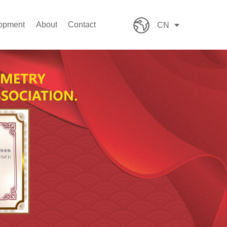
lopment
About
Contact
CN