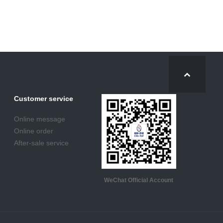
Customer service
Online message
Online order
After-sale service
WeChat Official Account