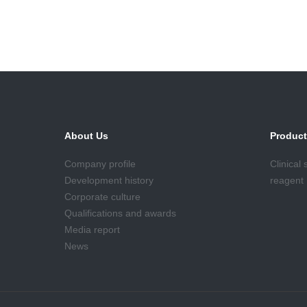
About Us
Produc
Company profile
Clinical
Development history
reagent
Corporate culture
Qualifications and awards
Media report
News