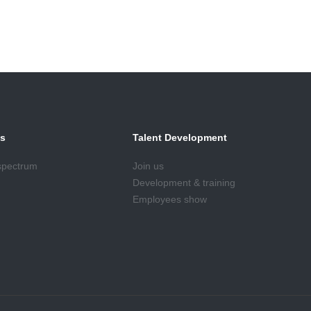
ts
Talent Development
 spectrum
Join us
Development & training
Employees show