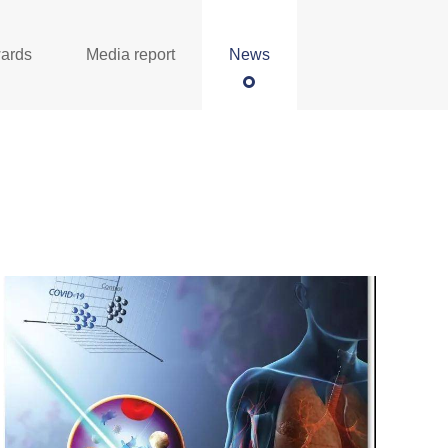
wards
Media report
News